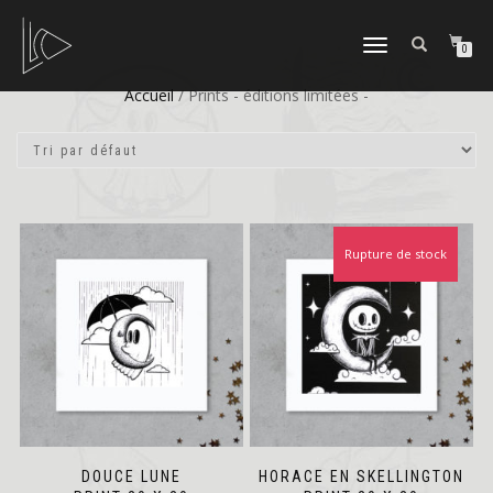
DÉPLIER
0
LA
NAVIGATION
Accueil
/ Prints - éditions limitées -
Rupture de stock
DOUCE LUNE
HORACE EN SKELLINGTON