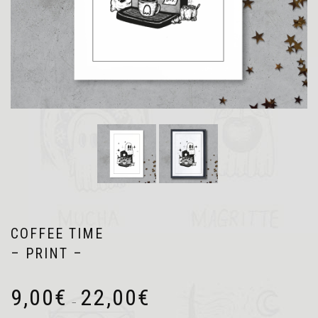
COFFEE TIME
– PRINT –
Plage
9,00
€
22,00
€
de
–
prix :