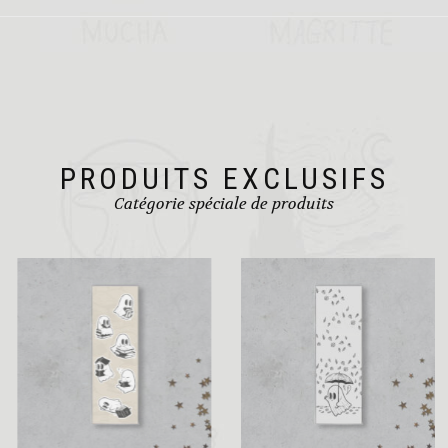
Les
options
peuvent
être
choisies
sur
la
page
du
PRODUITS EXCLUSIFS
produit
Catégorie spéciale de produits