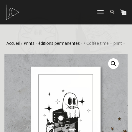
DÉPLIER
0
LA
NAVIGATION
Accueil
/
Prints - éditions permanentes -
/ Coffee time – print –