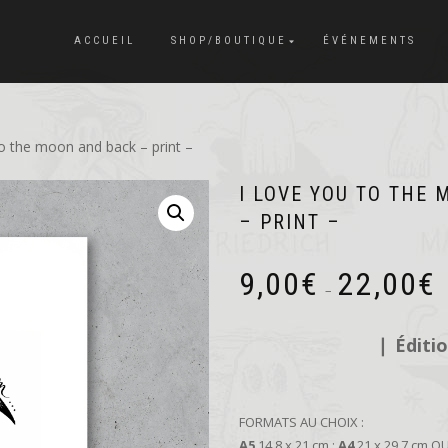
ACCUEIL
SHOP/BOUTIQUE
ÉVÉNEMENTS
to the moon and back – print –
I LOVE YOU TO THE
– PRINT –
P
9,00
€
22,00
€
d
–
pr
9,
❘
Éditi
à
22
FORMATS AU CHOIX :
A5
14,8 x 21 cm ;
A4
21 x 29,7 cm O