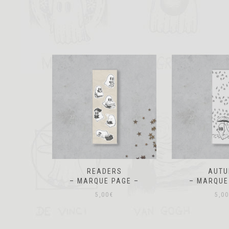
 NOT BE
READERS
AUT
T…
– MARQUE PAGE –
– MARQUE
–
5,00
€
5,00