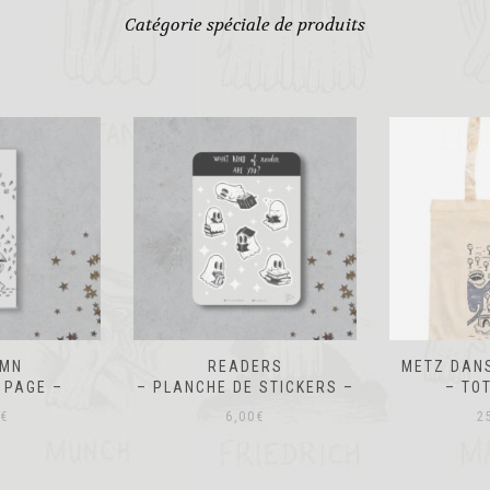
Catégorie spéciale de produits
UMN
READERS
METZ DAN
 PAGE –
– PLANCHE DE STICKERS –
– TO
€
6,00
€
2