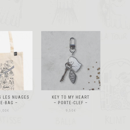
S LES NUAGES
KEY TO MY HEART
I LOVE 
TE-BAG –
– PORTE-CLEF –
5,00
€
9,50
€