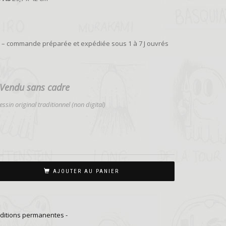
ie – commande préparée et expédiée sous 1 à 7 J ouvrés
Vendu sans cadre
ssin original traditionnel (non digital)
AJOUTER AU PANIER
 éditions permanentes -