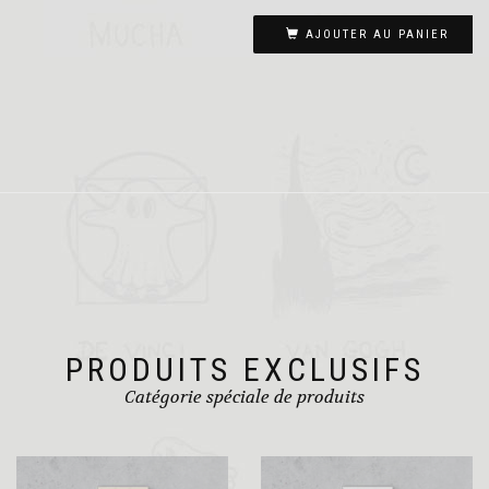
Ce
à
produit
22,00€
AJOUTER AU PANIER
a
plusieurs
variations.
Les
options
peuvent
être
choisies
sur
la
page
du
produit
PRODUITS EXCLUSIFS
Catégorie spéciale de produits