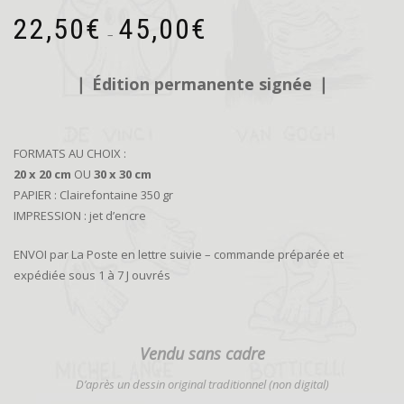
Plage
22,50
€
45,00
€
de
–
prix :
22,50€
❘
Édition permanente signée
❘
à
45,00€
FORMATS AU CHOIX :
20 x 20 cm
OU
30 x 30 cm
PAPIER : Clairefontaine 350 gr
IMPRESSION : jet d’encre
ENVOI par La Poste en lettre suivie – commande préparée et
expédiée sous 1 à 7 J ouvrés
Vendu sans cadre
D’
après un dessin original traditionnel (non digital)