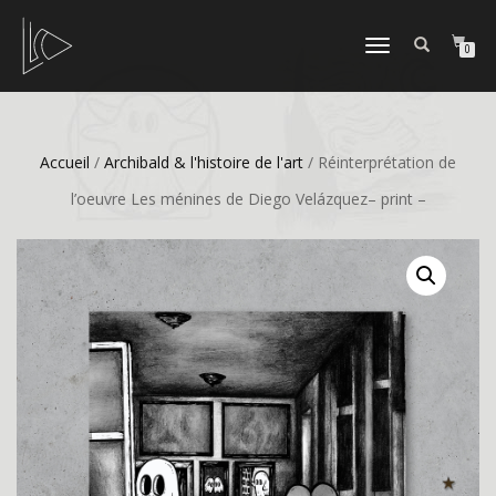
DÉPLIER
0
LA
NAVIGATION
Accueil
/
Archibald & l'histoire de l'art
/ Réinterprétation de
l’oeuvre Les ménines de Diego Velázquez– print –