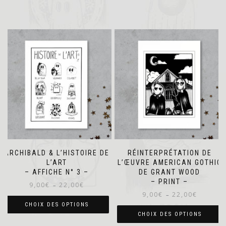
ARCHIBALD & L’HISTOIRE DE
RÉINTERPRÉTATION DE
L’ART
L’ŒUVRE AMERICAN GOTHIC
– AFFICHE N° 3 –
DE GRANT WOOD
– PRINT –
Plage
9,00
€
22,00
€
–
Plage
de
9,00
€
22,00
€
–
de
prix :
CHOIX DES OPTIONS
prix :
9,00€
CHOIX DES OPTIONS
Ce
9,00€
à