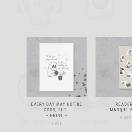
 NOT BE
READERS
AUT
T…
– MARQUE PAGE –
– MARQUE
–
5,00
€
5,00