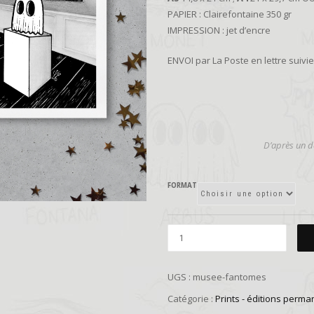
PAPIER : Clairefontaine 350 gr
IMPRESSION : jet d’encre
ENVOI par La Poste en lettre suiv
D’
après un de
FORMAT
UGS :
musee-fantomes
Catégorie :
Prints - éditions perma