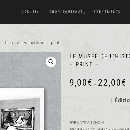
ACCUEIL
SHOP/BOUTIQUE
ÉVÉNEMENTS
 l’histoire des fantômes – print –
LE MUSÉE DE L’HIS
– PRINT –
P
9,00
€
22,00
€
d
–
pr
9,
❘
Éditi
à
22
FORMATS AU CHOIX :
A5
14,8 x 21 cm ;
A4
21 x 29,7 cm O