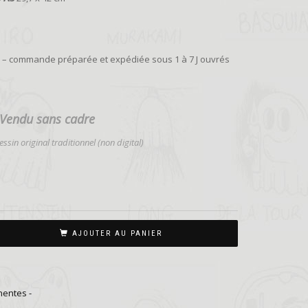
ie – commande préparée et expédiée sous 1 à 7 J ouvrés
Vendu sans cadre
ssin original traditionnel (non digital)
AJOUTER AU PANIER
nentes -