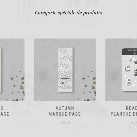
Catégorie spéciale de produits
UMN
READERS
METZ DAN
 PAGE –
– PLANCHE DE STICKERS –
– TO
€
6,00
€
2