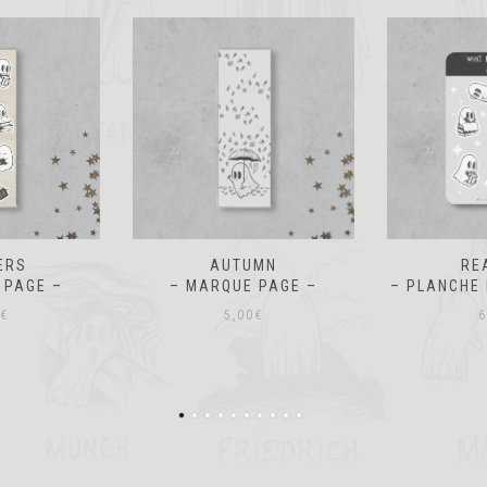
UMN
READERS
METZ DAN
 PAGE –
– PLANCHE DE STICKERS –
– TO
€
6,00
€
2