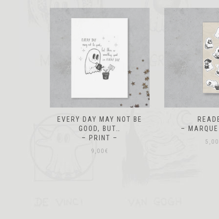
 NOT BE
READERS
AUT
T…
– MARQUE PAGE –
– MARQUE
–
5,00
€
5,00