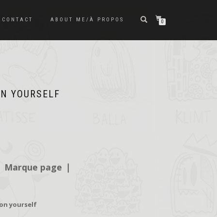
CONTACT
ABOUT ME/À PROPOS
0
ON YOURSELF
❘
Marque page
❘
 on yourself