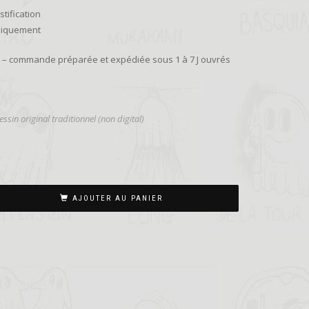
stification
uniquement
ie – commande préparée et expédiée sous 1 à 7 J ouvrés
ssin original traditionnel (non digital)
AJOUTER AU PANIER