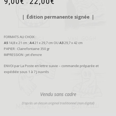
9,00
€
22,00
€
de
–
prix :
9,00€
❘
Édition permanente signée
❘
à
22,00€
FORMATS AU CHOIX :
A5
14,8 x 21 cm ;
A4
21 x 29,7 cm OU
A3
29,7 x 42 cm
PAPIER : Clairefontaine 350 gr
IMPRESSION : jet d’encre
ENVOI par La Poste en lettre suivie – commande préparée et
expédiée sous 1 à 7 J ouvrés
Vendu sans cadre
D’
après un dessin original traditionnel (non digital)