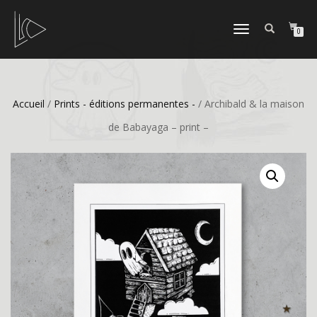
DÉPLIER
0
LA
NAVIGATION
Accueil
/
Prints - éditions permanentes -
/ Archibald & la maison
de Babayaga – print –