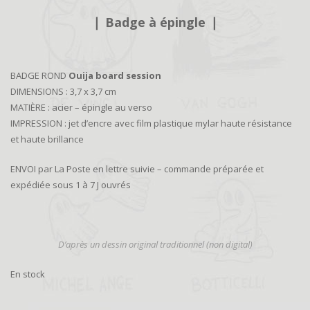
❘
Badge à épingle
❘
BADGE ROND
Ouija board session
DIMENSIONS : 3,7 x 3,7 cm
MATIÈRE : acier – épingle au verso
IMPRESSION : jet d’encre avec film plastique mylar haute résistance
et haute brillance
ENVOI par La Poste en lettre suivie – commande préparée et
expédiée sous 1 à 7 J ouvrés
D’
après un dessin original traditionnel (non digital)
En stock