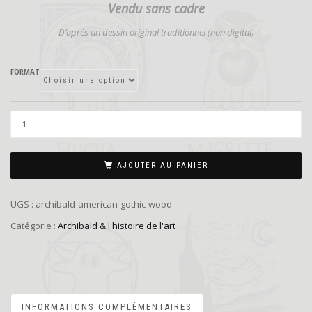
Vendu sans cadre
D’
après un dessin original traditionnel (non digital)
FORMAT
AJOUTER AU PANIER
UGS :
archibald-american-gothic-wood
Catégorie :
Archibald & l'histoire de l'art
INFORMATIONS COMPLÉMENTAIRES