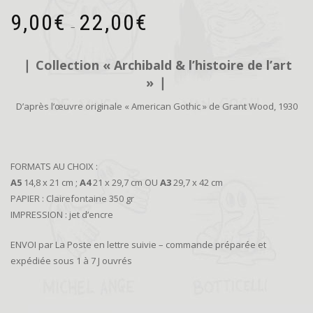
Plage
9,00
€
22,00
€
de
–
prix :
9,00€
❘ C
ollection « Archibald & l’histoire de l’art
à
»
❘
22,00€
D’après l’œuvre originale « American Gothic » de Grant Wood, 1930
FORMATS AU CHOIX :
A5
14,8 x 21 cm ;
A4
21 x 29,7 cm OU
A3
29,7 x 42 cm
PAPIER : Clairefontaine 350 gr
IMPRESSION : jet d’encre
ENVOI par La Poste en lettre suivie – commande préparée et
expédiée sous 1 à 7 J ouvrés