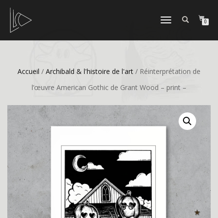
DÉPLIER
0
LA
NAVIGATION
Accueil
/
Archibald & l'histoire de l'art
/ Réinterprétation de
l’œuvre American Gothic de Grant Wood – print –