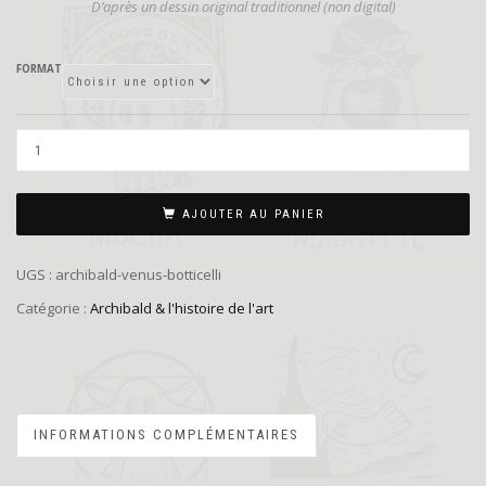
D’
après un dessin original traditionnel (non digital)
FORMAT
AJOUTER AU PANIER
UGS :
archibald-venus-botticelli
Catégorie :
Archibald & l'histoire de l'art
INFORMATIONS COMPLÉMENTAIRES