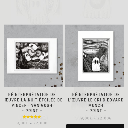
RÉINTERPRÉTATION DE
RÉINTERPRÉTATION DE
L’ŒUVRE LA NUIT ÉTOILÉE DE
L’ŒUVRE LE CRI D’EDVARD
VINCENT VAN GOGH
MUNCH
– PRINT –
– PRINT –
Plage
9,00
€
22,00
€
–
Note
5.00
Plage
9,00
€
22,00
€
–
de
sur 5