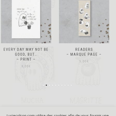
READERS
AUTUMN
– MARQUE PAGE –
– MARQUE PAGE –
5,00
€
5,00
€
Luciecolson.com utilise des cookies afin de vous fournir une