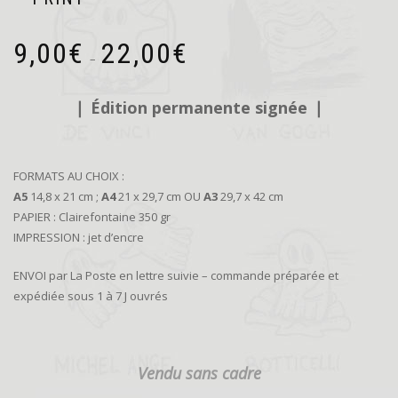
Plage
9,00
€
22,00
€
de
–
prix :
9,00€
❘
Édition permanente signée
❘
à
22,00€
FORMATS AU CHOIX :
A5
14,8 x 21 cm ;
A4
21 x 29,7 cm OU
A3
29,7 x 42 cm
PAPIER : Clairefontaine 350 gr
IMPRESSION : jet d’encre
ENVOI par La Poste en lettre suivie – commande préparée et
expédiée sous 1 à 7 J ouvrés
Vendu sans cadre