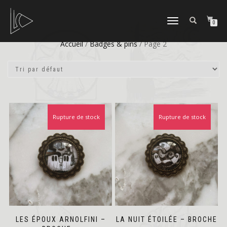
DÉPLIER
0
LA
NAVIGATION
Accueil
/
Badges & pins
/ Page 2
Rupture de stock
Rupture de stock
LES ÉPOUX ARNOLFINI –
LA NUIT ÉTOILÉE – BROCHE