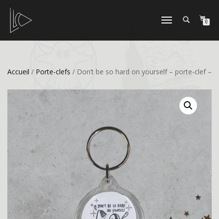
DÉPLIER
0
LA
NAVIGATION
Accueil
/
Porte-clefs
/ Don’t be so hard on yourself – porte-clef –