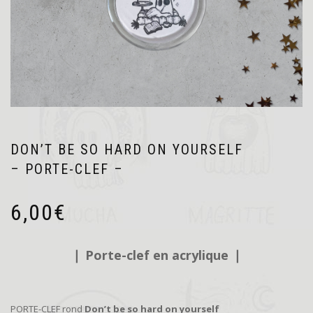
DON’T BE SO HARD ON YOURSELF
– PORTE-CLEF –
6,00
€
❘
Porte-clef en acrylique
❘
PORTE-CLEF rond
Don’t be so hard on yourself