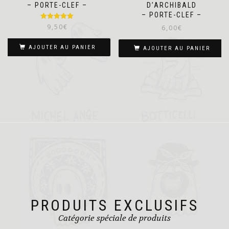
– PORTE-CLEF –
D’ARCHIBALD
– PORTE-CLEF –
Note
5.00
9,50
€
6,00
€
sur 5
AJOUTER AU PANIER
AJOUTER AU PANIER
PRODUITS EXCLUSIFS
Catégorie spéciale de produits