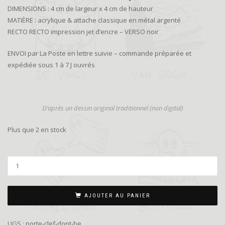
DIMENSIONS : 4 cm de largeur x 4 cm de hauteur
MATIÈRE : acrylique & attache classique en métal argenté
RECTO RECTO impression jet d’encre – VERSO noir
ENVOI par La Poste en lettre suivie – commande préparée et
expédiée sous 1 à 7 J ouvrés
D’
après un dessin original traditionnel (non digital)
Plus que 2 en stock
AJOUTER AU PANIER
UGS :
porte-clef-dont-be