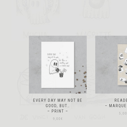
 NOT BE
READERS
AUT
T…
– MARQUE PAGE –
– MARQUE
–
5,00
€
5,00