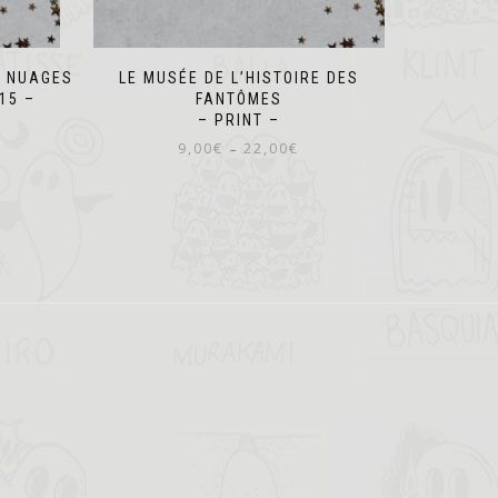
S NUAGES
LE MUSÉE DE L’HISTOIRE DES
15 –
FANTÔMES
– PRINT –
Plage
9,00
€
22,00
€
–
de
Ce
prix :
produit
9,00€
a
à
plusieurs
22,00€
variations.
Les
options
peuvent
être
choisies
sur
la
page
du
produit