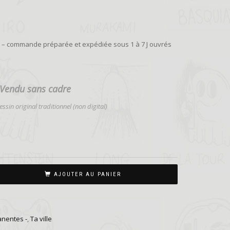
ie – commande préparée et expédiée sous 1 à 7 J ouvrés
Vendu sans cadre
ssin original traditionnel (non digital)
AJOUTER AU PANIER
anentes -
,
Ta ville