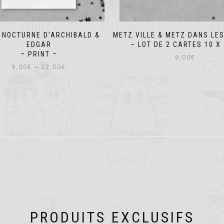
 NOCTURNE D’ARCHIBALD &
METZ VILLE & METZ DANS LE
EDGAR
– LOT DE 2 CARTES 10 X 
– PRINT –
9,00
€
Plage
9,00
€
22,00
€
–
de
Ce
prix :
produit
9,00€
a
à
plusieurs
22,00€
variations.
Les
options
peuvent
être
choisies
sur
la
page
du
PRODUITS EXCLUSIFS
produit