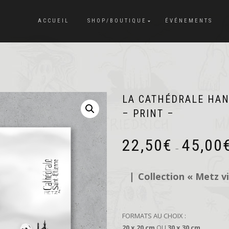
ACCUEIL
SHOP/BOUTIQUE
ÉVÉNEMENTS
LA CATHÉDRALE HA
– PRINT –
22,50
€
45,00
–
❘
Collection « Metz v
FORMATS AU CHOIX :
20 x 20 cm
OU
30 x 30 cm