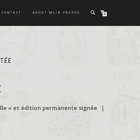
CONTACT
ABOUT ME/À PROPOS
0
NTÉE
Plage
€
de
prix :
22,50€
ille » et édition permanente signée
❘
à
45,00€