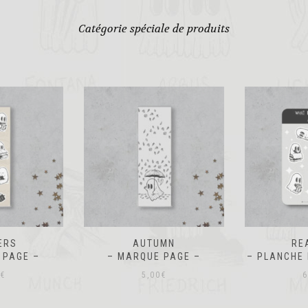
Catégorie spéciale de produits
UMN
READERS
METZ DAN
 PAGE –
– PLANCHE DE STICKERS –
– TO
€
6,00
€
2