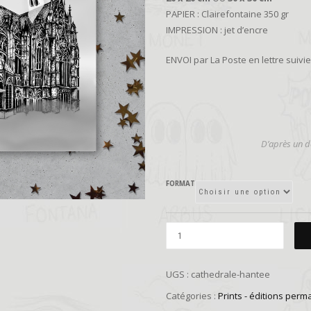
PAPIER : Clairefontaine 350 gr
IMPRESSION : jet d’encre
ENVOI par La Poste en lettre suiv
D’
après un de
FORMAT
UGS :
cathedrale-hantee
Catégories :
Prints - éditions perm