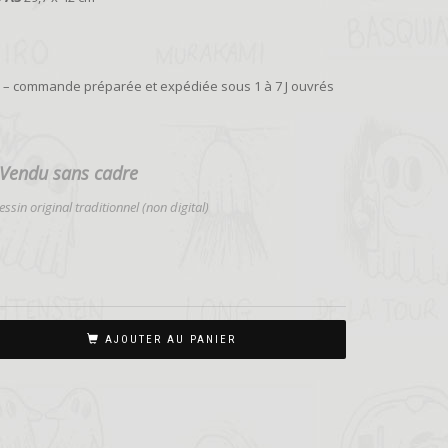
ie – commande préparée et expédiée sous 1 à 7 J ouvrés
Vendu sans cadre
ssin original traditionnel (non digital)
AJOUTER AU PANIER