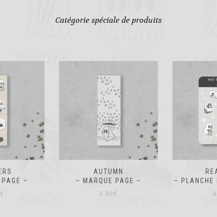
Catégorie spéciale de produits
UMN
READERS
METZ DAN
 PAGE –
– PLANCHE DE STICKERS –
– TO
€
6,00
€
2