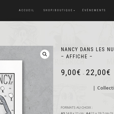
ACCUEIL
SHOP/BOUTIQUE
ÉVÉNEMENTS
NANCY DANS LES N
– AFFICHE –
P
9,00
€
22,00
€
d
–
pr
9,
❘
Collect
à
22
FORMATS AU CHOIX :
A5
14,8 x 21 cm ;
A4
21 x 29,7 cm O