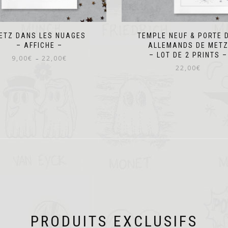
ETZ DANS LES NUAGES
TEMPLE NEUF & PORTE 
– AFFICHE –
ALLEMANDS DE MET
– LOT DE 2 PRINTS –
Plage
9,00
€
22,00
€
–
de
22,00
€
Ce
prix :
produit
9,00€
a
à
plusieurs
22,00€
variations.
Les
options
peuvent
être
choisies
sur
la
page
du
produit
PRODUITS EXCLUSIFS