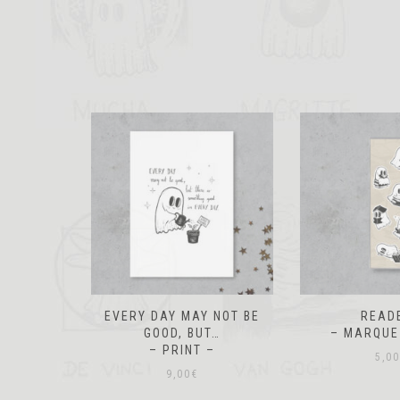
 NOT BE
READERS
AUT
T…
– MARQUE PAGE –
– MARQUE
–
5,00
€
5,00