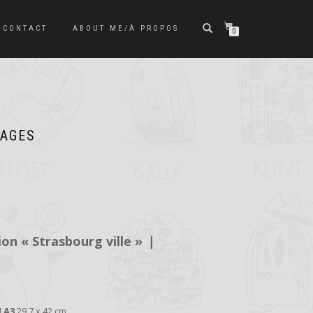
CONTACT
ABOUT ME/À PROPOS
0
UAGES
lage
e
ix :
00€
ion « Strasbourg ville »
❘
,00€
U
A3
29,7 x 42 cm